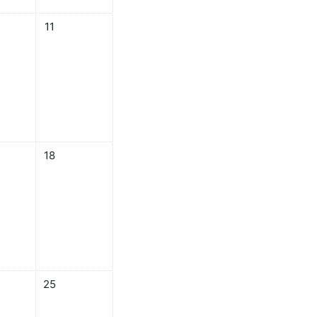
 febrero
ntos, sábado, 10 febrero
Sin eventos, domingo, 11 febrero
11
6 febrero
ntos, sábado, 17 febrero
Sin eventos, domingo, 18 febrero
18
23 febrero
ntos, sábado, 24 febrero
Sin eventos, domingo, 25 febrero
25