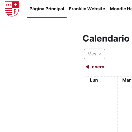
Salta al contenido principal
Página Principal
Franklin Website
Moodle He
Calendario
Mes
◀︎
enero
Lunes
Mar
Lun
Mar