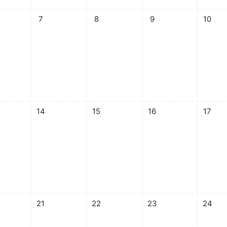
febrero
entos, martes, 6 febrero
Sin eventos, miércoles, 7 febrero
Sin eventos, jueves, 8 febrero
Sin eventos, viernes, 9
Sin eve
7
8
9
10
 febrero
entos, martes, 13 febrero
Sin eventos, miércoles, 14 febrero
Sin eventos, jueves, 15 febrero
Sin eventos, viernes, 1
Sin eve
14
15
16
17
 febrero
entos, martes, 20 febrero
Sin eventos, miércoles, 21 febrero
Sin eventos, jueves, 22 febrero
Sin eventos, viernes, 
Sin eve
21
22
23
24