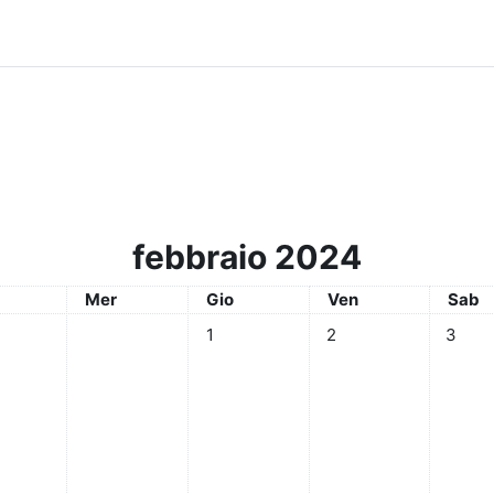
febbraio 2024
edì
Mercoledì
Giovedì
Venerdì
Saba
Mer
Gio
Ven
Sab
Nessun evento, giovedì 1 febbraio
Nessun evento, venerdì
Nessun 
1
2
3