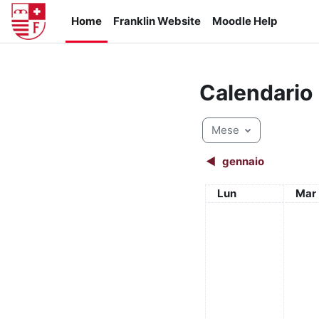
Vai al contenuto principale
Home
Franklin Website
Moodle Help
Calendario
Mese
◀︎
gennaio
Lunedi
Mart
Lun
Mar