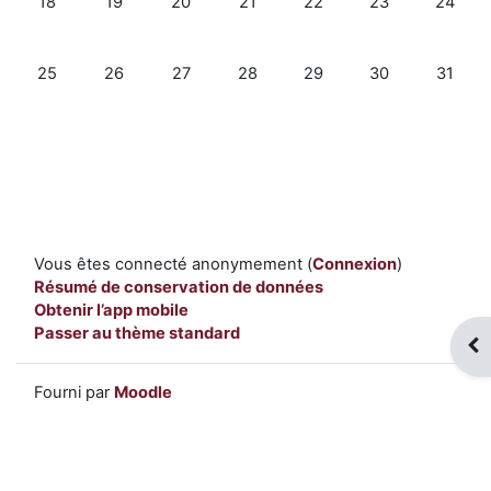
18
19
20
21
22
23
24
Aucun événement, lundi 25 mars
Aucun événement, mardi 26 mars
Aucun événement, mercredi 27 mars
Aucun événement, jeudi 28 mars
Aucun événement, vendr
Aucun événemen
Aucun é
25
26
27
28
29
30
31
Vous êtes connecté anonymement (
Connexion
)
Résumé de conservation de données
Obtenir l’app mobile
Passer au thème standard
Ouv
Fourni par
Moodle