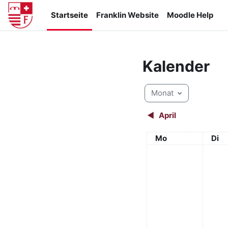
Zum Hauptinhalt
Startseite
Franklin Website
Moodle Help
Kalender
Monat
◀︎
April
Montag
Dien
Mo
Di