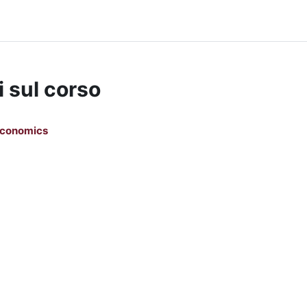
i sul corso
oeconomics