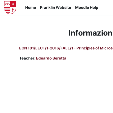
Vai al contenuto principale
Home
Franklin Website
Moodle Help
Informazion
ECN 101/LECT/1-2016/FALL/1 - Principles of Micr
Teacher:
Edoardo Beretta