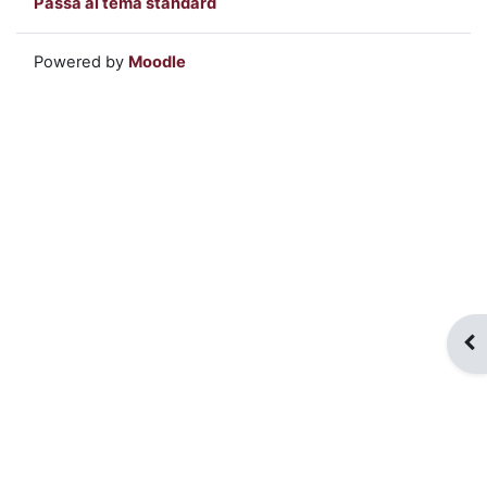
Passa al tema standard
Powered by
Moodle
Apr