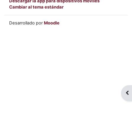
Descargar la app para dispositivos móviles
Cambiar al tema estándar
Desarrollado por
Moodle
Abr