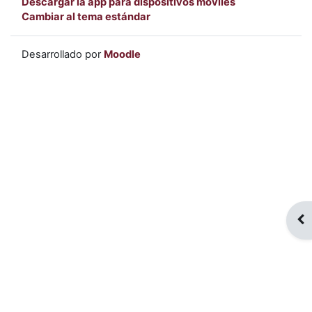
Descargar la app para dispositivos móviles
Cambiar al tema estándar
Desarrollado por
Moodle
Abr