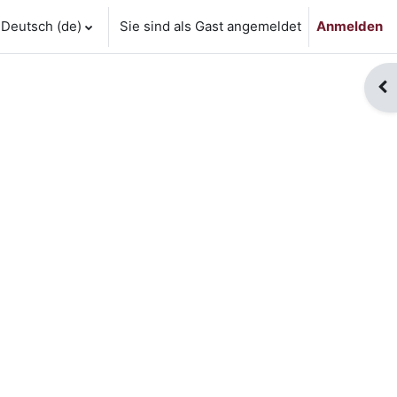
Deutsch ‎(de)‎
Sie sind als Gast angemeldet
Anmelden
Blo