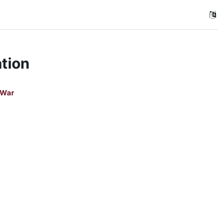
tion
 War