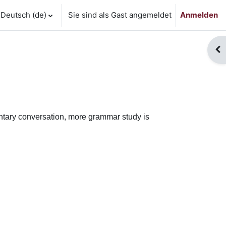
Deutsch ‎(de)‎
Sie sind als Gast angemeldet
Anmelden
Blo
ntary conversation, more grammar study is