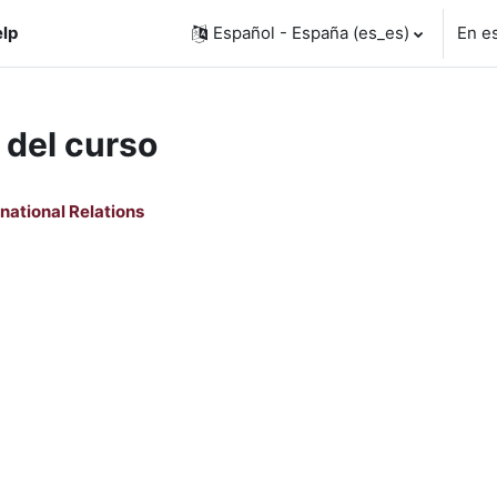
lp
Español - España ‎(es_es)‎
En e
 del curso
national Relations