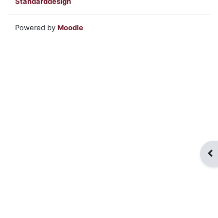
Standarddesign
Powered by
Moodle
Blo