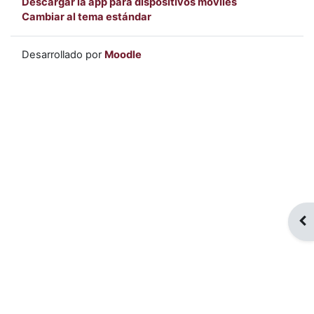
Descargar la app para dispositivos móviles
Cambiar al tema estándar
Desarrollado por
Moodle
Abr