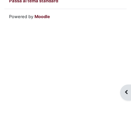
Passa al tema standard
Powered by
Moodle
Apr