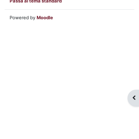
Passa al tema standard
Powered by
Moodle
Apr