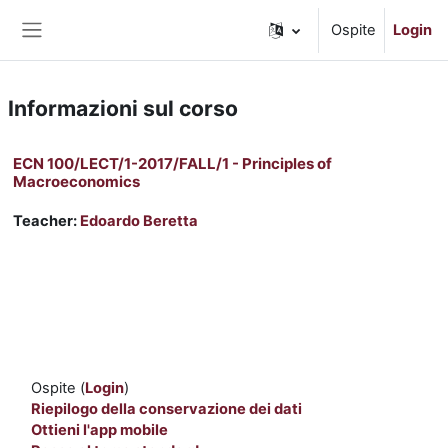
Vai al contenuto principale
Ospite
Login
Pannello laterale
Informazioni sul corso
ECN 100/LECT/1-2017/FALL/1 - Principles of
Macroeconomics
Teacher:
Edoardo Beretta
Ospite (
Login
)
Riepilogo della conservazione dei dati
Ottieni l'app mobile