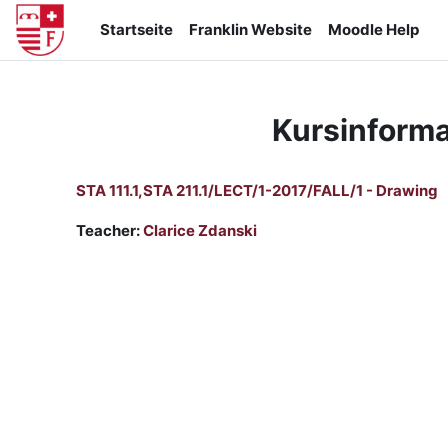
Zum Hauptinhalt
Startseite
Franklin Website
Moodle Help
Kursinforma
STA 111.1,STA 211.1/LECT/1-2017/FALL/1 - Drawing
Teacher:
Clarice Zdanski