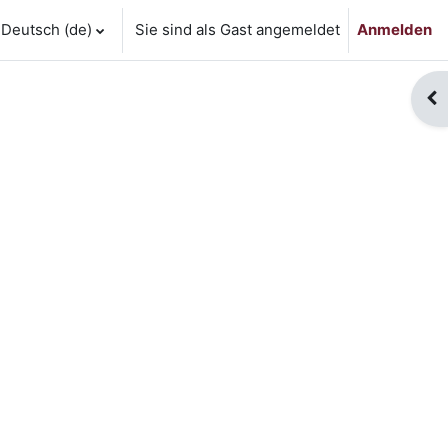
Deutsch ‎(de)‎
Sie sind als Gast angemeldet
Anmelden
Blo