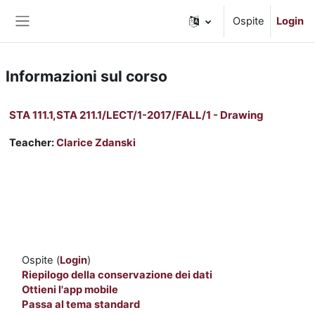
Vai al contenuto principale
Ospite
Login
Pannello laterale
Informazioni sul corso
STA 111.1,STA 211.1/LECT/1-2017/FALL/1 - Drawing
Teacher:
Clarice Zdanski
Ospite (
Login
)
Riepilogo della conservazione dei dati
Ottieni l'app mobile
Passa al tema standard