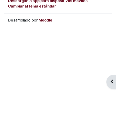
Descargar la app para dispositivos móviles
Cambiar al tema estándar
Desarrollado por
Moodle
Abr