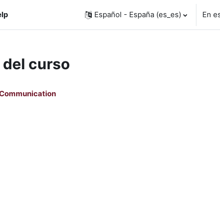
lp
Español - España ‎(es_es)‎
En e
 del curso
 Communication