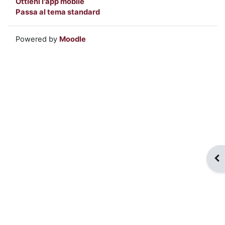
Ottieni l'app mobile
Passa al tema standard
Powered by
Moodle
Apr