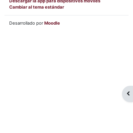
Descargar la app para dispositivos móviles
Cambiar al tema estándar
Desarrollado por
Moodle
Abr