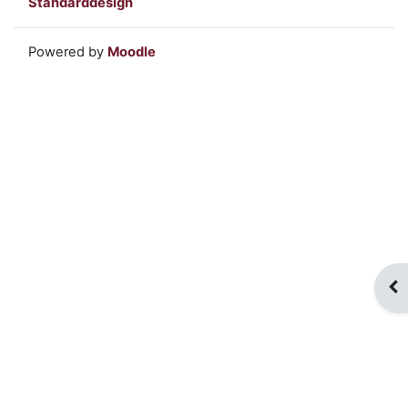
Standarddesign
Powered by
Moodle
Blo