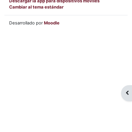
Descargar la app para dispositivos móviles
Cambiar al tema estándar
Desarrollado por
Moodle
Abr