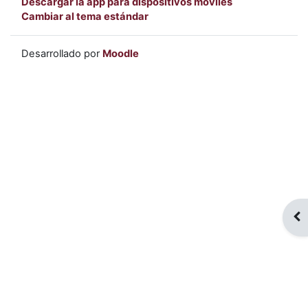
Descargar la app para dispositivos móviles
Cambiar al tema estándar
Desarrollado por
Moodle
Abr