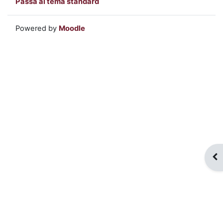
Passa al tema standard
Powered by
Moodle
Apr