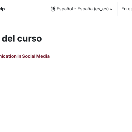
lp
Español - España ‎(es_es)‎
En e
 del curso
cation in Social Media