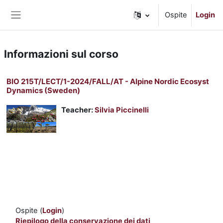
Vai al contenuto principale
Ospite
Login
Pannello laterale
Informazioni sul corso
BIO 215T/LECT/1-2024/FALL/AT - Alpine Nordic Ecosyst
Dynamics (Sweden)
Teacher:
Silvia Piccinelli
Ospite (
Login
)
Riepilogo della conservazione dei dati