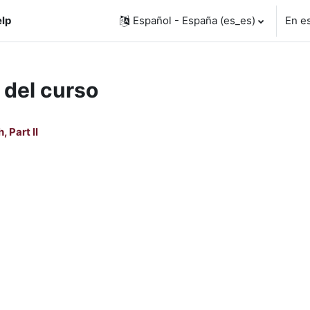
lp
Español - España ‎(es_es)‎
En e
 del curso
 Part II