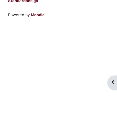
Standarddesign
Powered by
Moodle
Blo