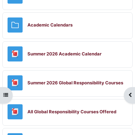
Carpeta
Academic Calendars
Archivo
Summer 2026 Academic Calendar
Arch
Summer 2026 Global Responsibility Courses
Abrir índice del curso
Abr
Archivo
All Global Responsibility Courses Offered