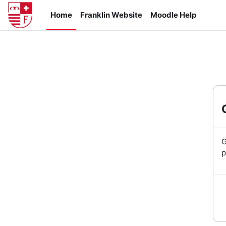
Vai al contenuto principale
Home
Franklin Website
Moodle Help
G
p