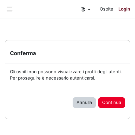
Vai al contenuto principale
Ospite
Login
Pannello laterale
Conferma
Gli ospiti non possono visualizzare i profili degli utenti.
Per proseguire è necessario autenticarsi.
Annulla
Continua