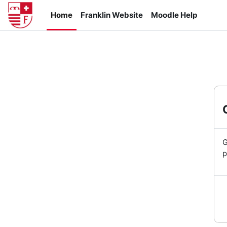
Vai al contenuto principale
Home
Franklin Website
Moodle Help
G
p